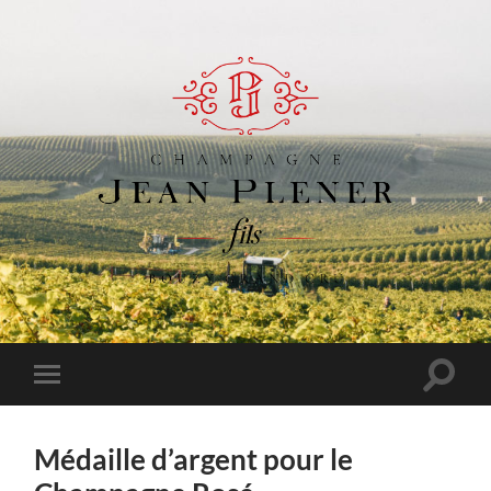
Champagne
Jean
Plener
Toggle
Toggle
search
mobile
Fils
field
menu
Médaille d’argent pour le