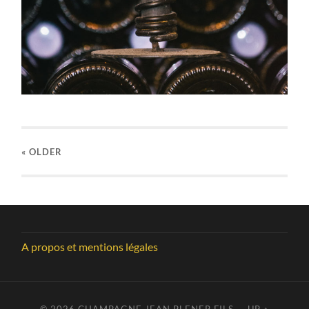
« OLDER
A propos et mentions légales
© 2026
CHAMPAGNE JEAN PLENER FILS
—
UP ↑