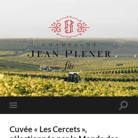
Champagne
Jean
Plener
Fils
Toggle
Toggle
search
mobile
field
menu
Cuvée « Les Cercets »,