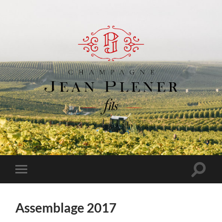
Champagne
Jean
Plener
Fils
Toggle
Toggle
search
mobile
field
menu
Assemblage 2017