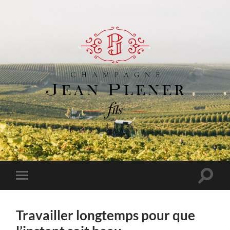
Champagne
Jean
Plener
Fils
Toggle
Toggle
search
mobile
field
menu
Travailler longtemps pour que