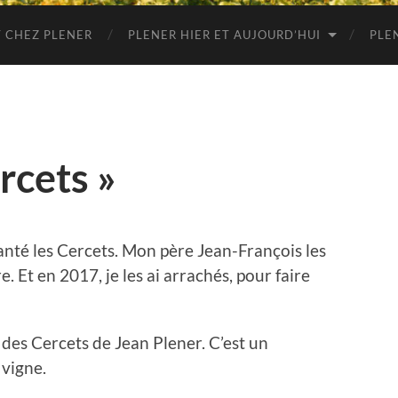
 CHEZ PLENER
PLENER HIER ET AUJOURD’HUI
PLE
rcets »
nté les Cercets. Mon père Jean-François les
e. Et en 2017, je les ai arrachés, pour faire
 des Cercets de Jean Plener. C’est un
 vigne.