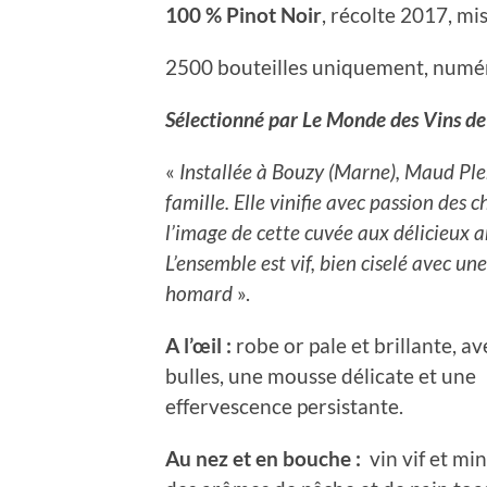
100 % Pinot Noir
, récolte 2017, mi
2500 bouteilles uniquement, numér
Sélectionné par Le Monde des Vins 
«
Installée à Bouzy (Marne), Maud Ple
famille. Elle vinifie avec passion des 
l’image de cette cuvée aux délicieux 
L’ensemble est vif, bien ciselé avec un
homard
».
A l’
œ
il :
robe or pale et brillante, av
bulles, une mousse délicate et une
effervescence persistante.
Au nez et en bouche :
vin vif et min