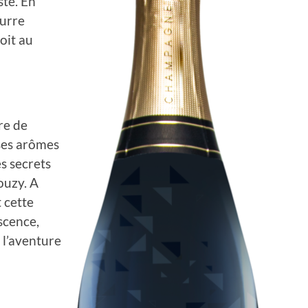
sté. En
eurre
oit au
re de
 ses arômes
s secrets
ouzy. A
t cette
scence,
 l’aventure