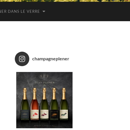
NER DANS LE VERRE
champagneplener