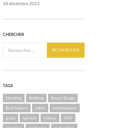
18 décembre 2023
CHERCHER
Rechercher :
TAGS
blending
Bottling
Bouzy-Rouge
Brut Nature
cellar
enherbement
grass
harvest
history
HVE
labelling
landscape
maturation