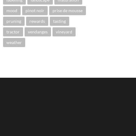
mood
pinot noir
prise de mousse
pruning
rewards
tasting
tractor
vendanges
vineyard
weather