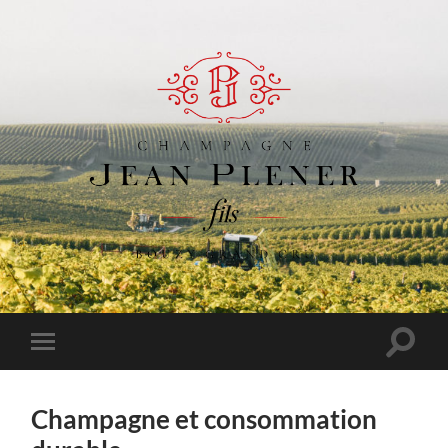
Champagne
Jean
Plener
Fils
Toggle
Toggle
search
mobile
field
menu
Champagne et consommation