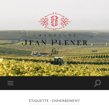
Champagne
Jean
Plener
Fils
Toggle
Toggle
search
mobile
field
menu
ÉTIQUETTE :
ENHERBEMENT