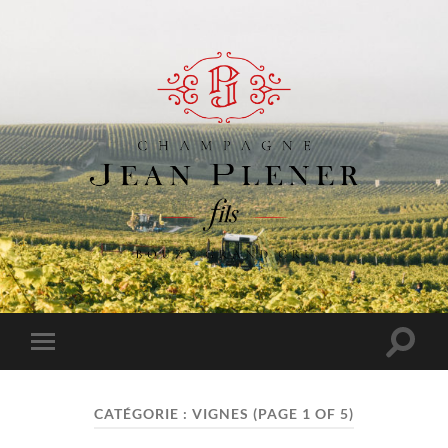
Champagne
Jean
Plener
Fils
Toggle
Toggle
search
mobile
field
menu
CATÉGORIE :
VIGNES
(PAGE 1 OF 5)