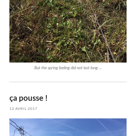
But the spring feeling did not last long …
ça pousse !
12 AVRIL 2017