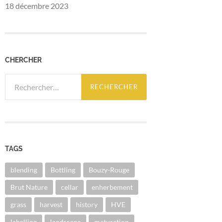
18 décembre 2023
CHERCHER
Rechercher :
TAGS
blending
Bottling
Bouzy-Rouge
Brut Nature
cellar
enherbement
grass
harvest
history
HVE
labelling
landscape
maturation