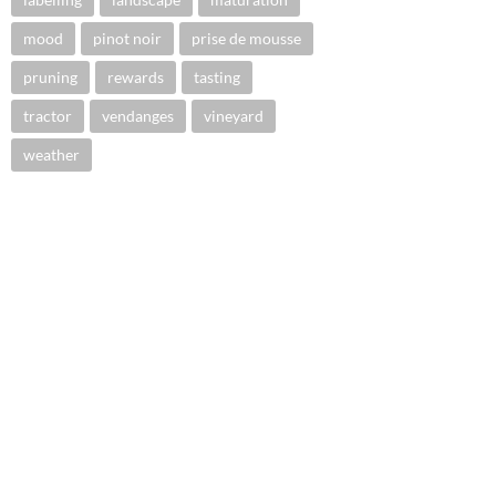
mood
pinot noir
prise de mousse
pruning
rewards
tasting
tractor
vendanges
vineyard
weather