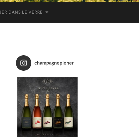
NER DANS LE VERRE
champagneplener