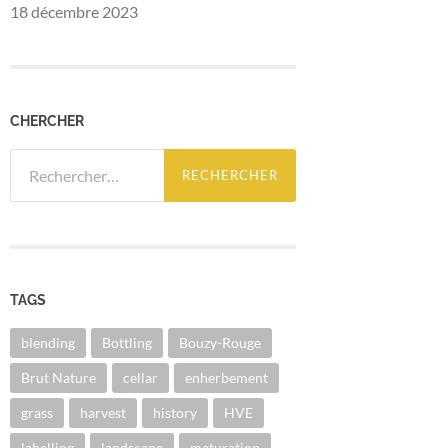
18 décembre 2023
CHERCHER
Rechercher :
TAGS
blending
Bottling
Bouzy-Rouge
Brut Nature
cellar
enherbement
grass
harvest
history
HVE
labelling
landscape
maturation