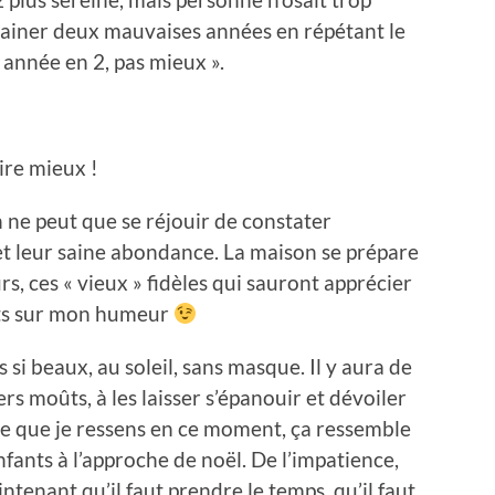
chainer deux mauvaises années en répétant le
 année en 2, pas mieux ».
aire mieux !
 ne peut que se réjouir de constater
s et leur saine abondance. La maison se prépare
rs, ces « vieux » fidèles qui sauront apprécier
fets sur mon humeur
its si beaux, au soleil, sans masque. Il y aura de
rs moûts, à les laisser s’épanouir et dévoiler
ce que je ressens en ce moment, ça ressemble
fants à l’approche de noël. De l’impatience,
aintenant qu’il faut prendre le temps, qu’il faut