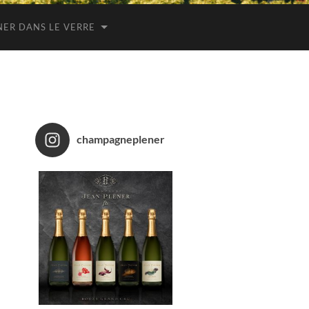
NER DANS LE VERRE
champagneplener