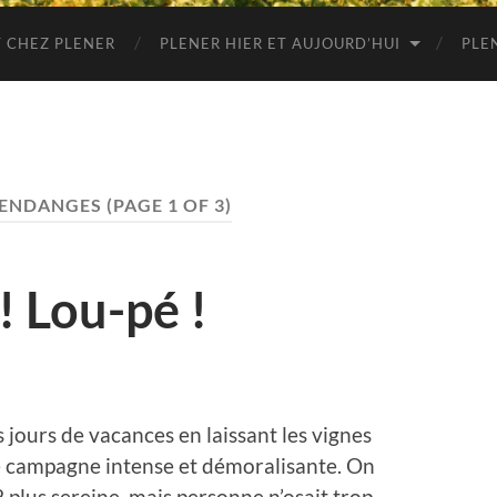
 CHEZ PLENER
PLENER HIER ET AUJOURD’HUI
PLE
ENDANGES
(PAGE 1 OF 3)
! Lou-pé !
s jours de vacances en laissant les vignes
e campagne intense et démoralisante. On
plus sereine, mais personne n’osait trop