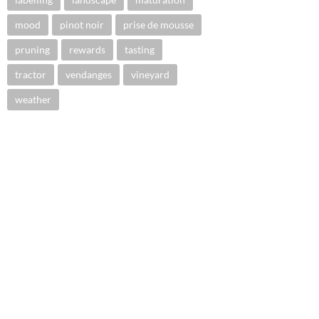
mood
pinot noir
prise de mousse
pruning
rewards
tasting
tractor
vendanges
vineyard
weather