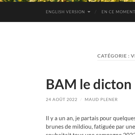
ENGLISH VERSION
EN CE MOMENT
CATÉGORIE :
V
BAM le dicton 
24 AOÛT 2022
/
MAUD PLENER
Il y a un an, je partais pour quelque
brunes de mildiou, fatiguée par un
souhaitait tous une campagne 2022 