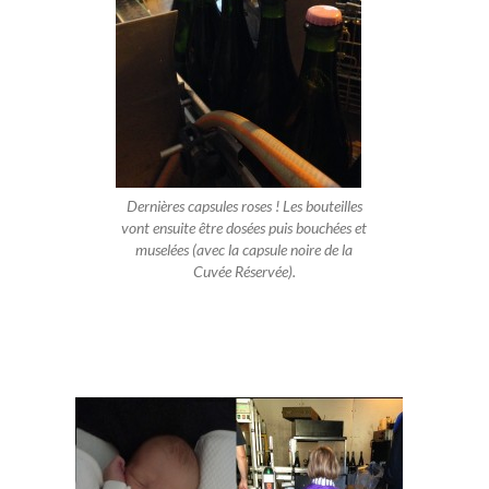
Dernières capsules roses ! Les bouteilles
vont ensuite être dosées puis bouchées et
muselées (avec la capsule noire de la
Cuvée Réservée).