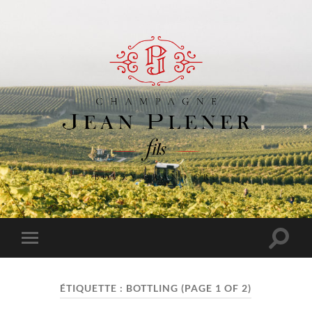
Champagne
Jean
Plener
Fils
Toggle
Toggle
search
mobile
field
menu
ÉTIQUETTE :
BOTTLING
(PAGE 1 OF 2)