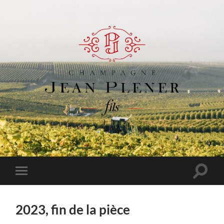
Champagne
Jean
Plener
Fils
Toggle
Toggle
search
mobile
field
menu
2023, fin de la pièce