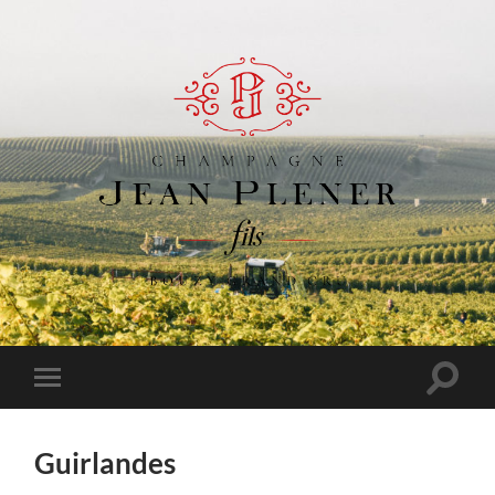
Champagne
Jean
Plener
Fils
Toggle
Toggle
search
mobile
field
menu
Guirlandes