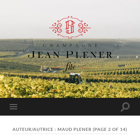
Champagne
Jean
Plener
Fils
Toggle
Toggle
search
mobile
field
menu
AUTEUR/AUTRICE :
MAUD PLENER
(PAGE 2 OF 14)