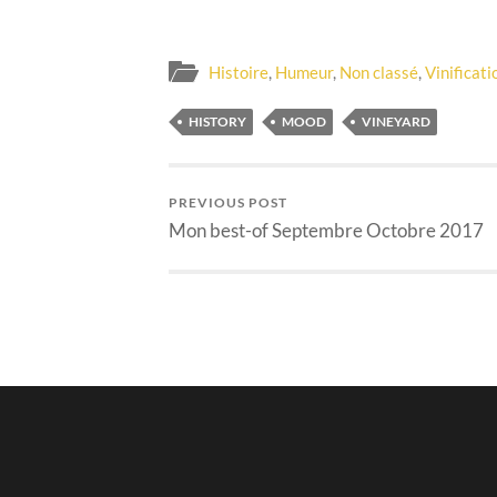
Histoire
,
Humeur
,
Non classé
,
Vinificati
HISTORY
MOOD
VINEYARD
PREVIOUS POST
Mon best-of Septembre Octobre 2017