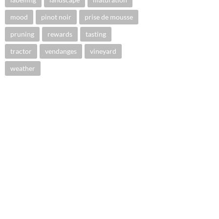
mood
pinot noir
prise de mousse
pruning
rewards
tasting
tractor
vendanges
vineyard
weather