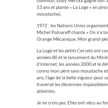
commun, Eddy Merckx gagne son 3è
53 ans et plante « La Loge » en pino
moustache).
1972 : les Nations Unies organisen
Michel Polnareff chante « On ira to
Orange Mécanique. Mon grand-père p
La Loge et les petits Cercets ont co
années 80 et le lancement du Minite
d’internet, les années 2000 et le d
connu mon père sans moustache et qu
ans, l’âge de la belle vigueur pour 
traversé les décennies impassiblem
atteintes.
Je ne crois pas. Elles ont vécu au f