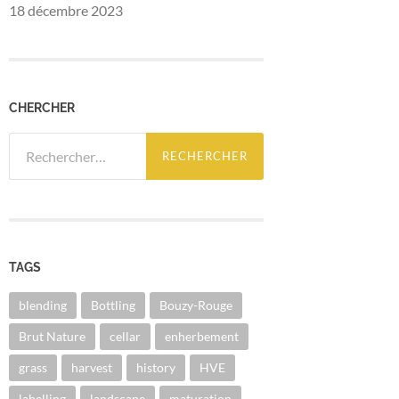
18 décembre 2023
CHERCHER
Rechercher :
TAGS
blending
Bottling
Bouzy-Rouge
Brut Nature
cellar
enherbement
grass
harvest
history
HVE
labelling
landscape
maturation