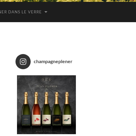
NER DANS LE VERRE
champagneplener