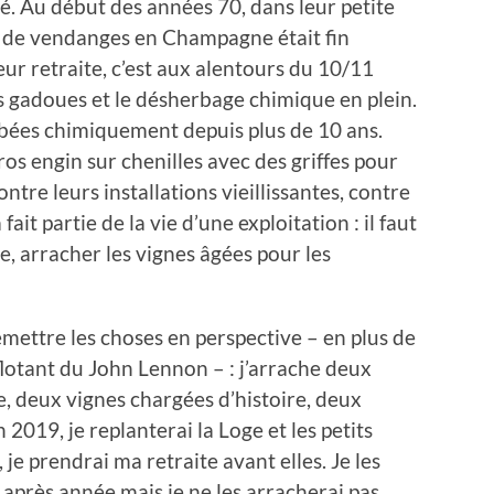
té. Au début des années 70, dans leur petite
 de vendanges en Champagne était fin
eur retraite, c’est aux alentours du 10/11
s gadoues et le désherbage chimique en plein.
erbées chimiquement depuis plus de 10 ans.
gros engin sur chenilles avec des griffes pour
s contre leurs installations vieillissantes, contre
fait partie de la vie d’une exploitation : il faut
e, arracher les vignes âgées pour les
emettre les choses en perspective – en plus de
flotant du John Lennon – : j’arrache deux
, deux vignes chargées d’histoire, deux
 2019, je replanterai la Loge et les petits
je prendrai ma retraite avant elles. Je les
e après année mais je ne les arracherai pas.