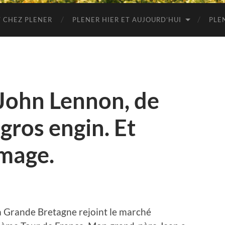
 CHEZ PLENER
PLENER HIER ET AUJOURD’HUI
PLE
 John Lennon, de
 gros engin. Et
mage.
a Grande Bretagne rejoint le marché