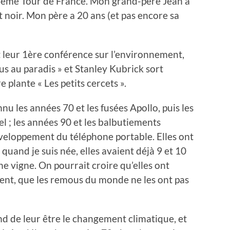
me Tour de France. Mon grand-père Jean a
t noir. Mon père a 20 ans (et pas encore sa
t leur 1ère conférence sur l’environnement,
us au paradis » et Stanley Kubrick sort
lante « Les petits cercets ».
nnu les années 70 et les fusées Apollo, puis les
l ; les années 90 et les balbutiements
éveloppement du téléphone portable. Elles ont
and je suis née, elles avaient déjà 9 et 10
une vigne. On pourrait croire qu’elles ont
ent, que les remous du monde ne les ont pas
ond de leur être le changement climatique, et